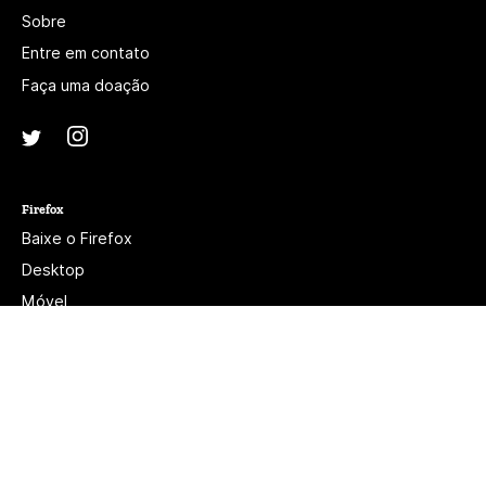
Sobre
Entre em contato
Faça uma doação
Instagram
(@mozillagram)
Twitter
(@mozilla)
Firefox
Baixe o Firefox
Desktop
Móvel
Recursos
Beta, Nightly e Developer Edition
Twitter
(@firefox)
YouTube
(firefoxchannel)
Aviso de privacidade do site
Cookies
Jurídico