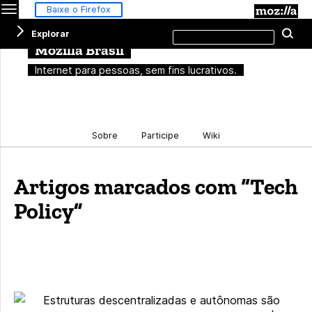
Menu
M
Baixe o Firefox
Pesquisar
Explorar
Pe
neste
site
Mozilla Brasil
Internet para pessoas, sem fins lucrativos.
Sobre
Participe
Wiki
Artigos marcados com “Tech
Policy”