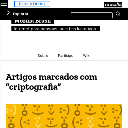
Menu
M
Baixe o Firefox
Pesquisar
Explorar
Pe
neste
site
Mozilla Brasil
Internet para pessoas, sem fins lucrativos.
Sobre
Participe
Wiki
Artigos marcados com
“criptografia”