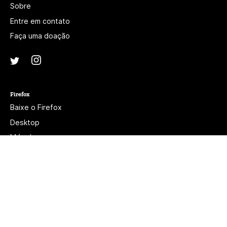
Sobre
Entre em contato
Faça uma doação
Instagram
(@mozillagram)
Twitter
(@mozilla)
Firefox
Baixe o Firefox
Desktop
Móvel
Recursos
Beta, Nightly e Developer Edition
Twitter
(@firefox)
YouTube
(firefoxchannel)
Aviso de privacidade do site
Cookies
Jurídico