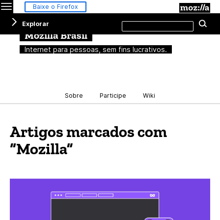
Menu
M
Baixe o Firefox
Pesquisar
Explorar
Pe
neste
site
Mozilla Brasil
Internet para pessoas, sem fins lucrativos.
Sobre
Participe
Wiki
Artigos marcados com
“Mozilla”