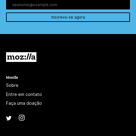
Inscreva-se agora
Mozilla
Mozilla
Sobre
Entre em contato
Faça uma doação
Instagram
(@mozillagram)
Twitter
(@mozilla)