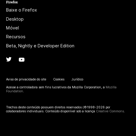
Firefox
Baixe o Firefox
Desktop
Móvel
Recursos
Beta, Nightly e Developer Edition
Twitter
(@firefox)
YouTube
(firefoxchannel)
Aviso de privacidade do site
Cookies
Jurídico
Acesse a controladora sem fins lucrativos da Mozilla Corporation, a
Mozilla
Foundation
.
Trechos deste conteúdo possuem direitos reservados (©1998-2026 por
colaboradores individuais. Conteúdo disponível sob a licença
Creative Commons
.