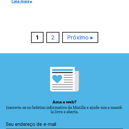
Leia mais
Página
Página
1
2
Próximo
Ama a web?
Inscreva-se no boletim informativo da Mozilla e ajude-nos a mantê-
la livre e aberta.
Seu endereço de e-mail