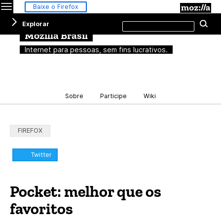
Menu
M
Baixe o Firefox
Pesquisar
Explorar
Pe
neste
site
Mozilla Brasil
Internet para pessoas, sem fins lucrativos.
Sobre
Participe
Wiki
Categorias:
FIREFOX
Compartilhar:
Twitter
Pocket: melhor que os
favoritos