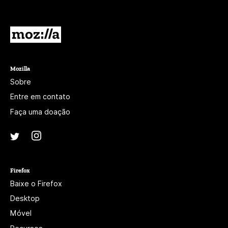
Mozilla
Mozilla
Sobre
Entre em contato
Faça uma doação
Instagram
(@mozillagram)
Twitter
(@mozilla)
Firefox
Baixe o Firefox
Desktop
Móvel