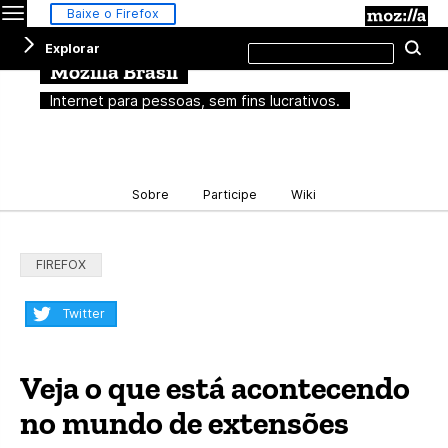
Menu
M
Baixe o Firefox
Pesquisar
Explorar
Pe
neste
site
Mozilla Brasil
Internet para pessoas, sem fins lucrativos.
Sobre
Participe
Wiki
Categorias:
FIREFOX
Compartilhar:
Twitter
Veja o que está acontecendo
no mundo de extensões