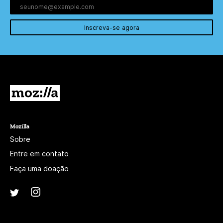
Inscreva-se agora
Mozilla
Mozilla
Sobre
Entre em contato
Faça uma doação
Instagram
(@mozillagram)
Twitter
(@mozilla)