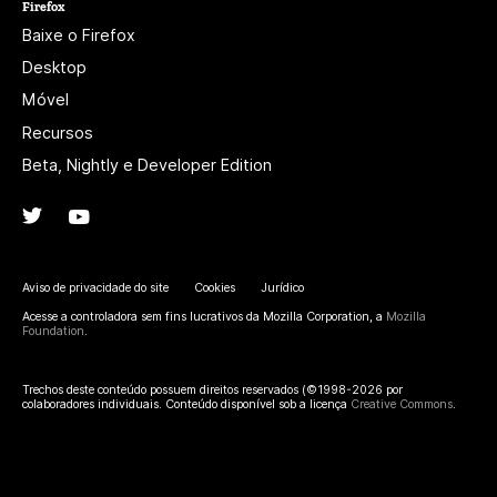
Firefox
Baixe o Firefox
Desktop
Móvel
Recursos
Beta, Nightly e Developer Edition
Twitter
(@firefox)
YouTube
(firefoxchannel)
Aviso de privacidade do site
Cookies
Jurídico
Acesse a controladora sem fins lucrativos da Mozilla Corporation, a
Mozilla
Foundation
.
Trechos deste conteúdo possuem direitos reservados (©1998-2026 por
colaboradores individuais. Conteúdo disponível sob a licença
Creative Commons
.