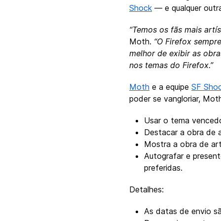
Shock
— e qualquer outr
“Temos os fãs mais artís
Moth.
“O Firefox sempre
melhor de exibir as obr
nos temas do Firefox.”
Moth
e a equipe
SF Sho
poder se vangloriar, Mot
Usar o tema vencedo
Destacar a obra de 
Mostra a obra de ar
Autografar e present
preferidas.
Detalhes:
As datas de envio s