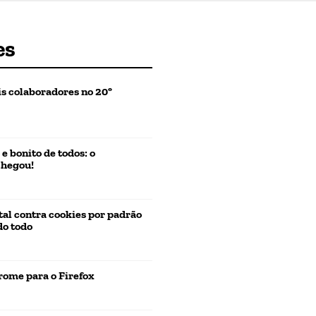
es
is colaboradores no 20º
 bonito de todos: o
chegou!
otal contra cookies por padrão
do todo
ome para o Firefox