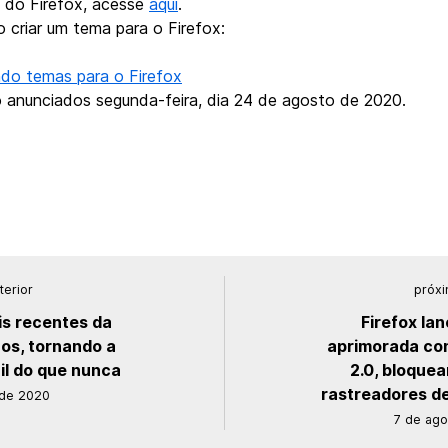
a do Firefox, acesse
aqui
.
criar um tema para o Firefox:
ndo temas para o Firefox
 anunciados segunda-feira, dia 24 de agosto de 2020.
terior
próxi
is recentes da
Firefox la
os, tornando a
aprimorada co
il do que nunca
2.0, bloque
rastreadores d
 de 2020
7 de ag