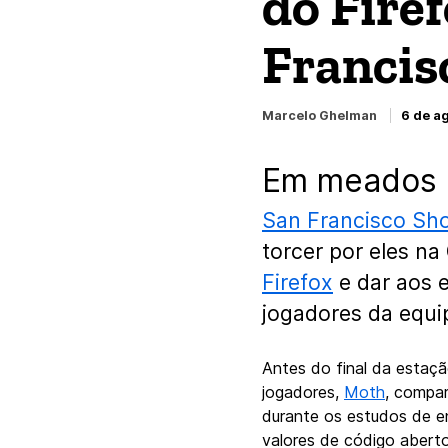
do Fire
Francis
Marcelo Ghelman
6 de a
Em meados d
San Francisco Sh
torcer por eles na
Firefox
e dar aos 
jogadores da equ
Antes do final da estaçã
jogadores,
Moth
, compar
durante os estudos de e
valores de código aberto