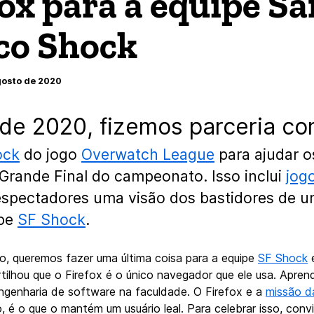
fox para a equipe Sa
co Shock
gosto de 2020
e 2020, fizemos parceria co
ock
do jogo
Overwatch League
para ajudar o
 Grande Final do campeonato. Isso inclui
jog
espectadores uma visão dos bastidores de u
ipe
SF Shock
.
o, queremos fazer uma última coisa para a equipe
SF Shock
e
tilhou que o Firefox é o único navegador que ele usa. Apren
ngenharia de software na faculdade. O Firefox e a
missão d
, é o que o mantém um usuário leal. Para celebrar isso, co