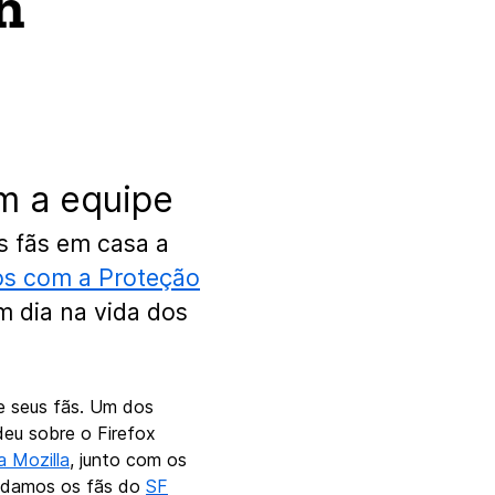
n
m a equipe
s fãs em casa a
os com a Proteção
m dia na vida dos
 seus fãs. Um dos
deu sobre o Firefox
a Mozilla
, junto com os
nvidamos os fãs do
SF