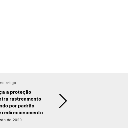
mo artigo
nça a proteção
ntra rastreamento
ando por padrão
e redirecionamento
osto de 2020