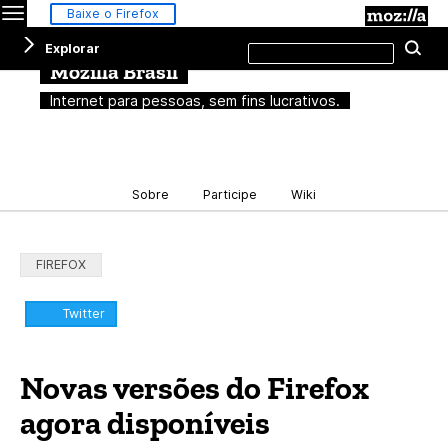
Menu
M
Baixe o Firefox
Pesquisar
Explorar
Pe
neste
site
Mozilla Brasil
Internet para pessoas, sem fins lucrativos.
Sobre
Participe
Wiki
Categorias:
FIREFOX
Compartilhar:
Twitter
Novas versões do Firefox
agora disponíveis