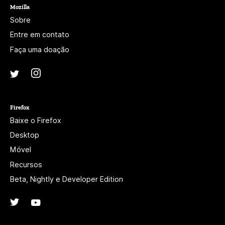
Mozilla
Sobre
Entre em contato
Faça uma doação
Instagram
(@mozillagram)
Twitter
(@mozilla)
Firefox
Baixe o Firefox
Desktop
Móvel
Recursos
Beta, Nightly e Developer Edition
Twitter
(@firefox)
YouTube
(firefoxchannel)