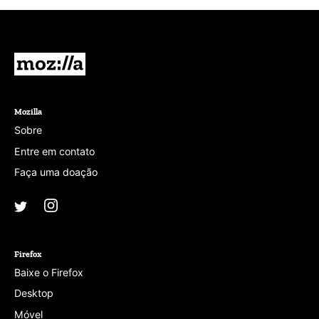
lo
em
branco.
Mozilla
Mozilla
Sobre
Entre em contato
Faça uma doação
Instagram
(@mozillagram)
Twitter
(@mozilla)
Firefox
Baixe o Firefox
Desktop
Móvel