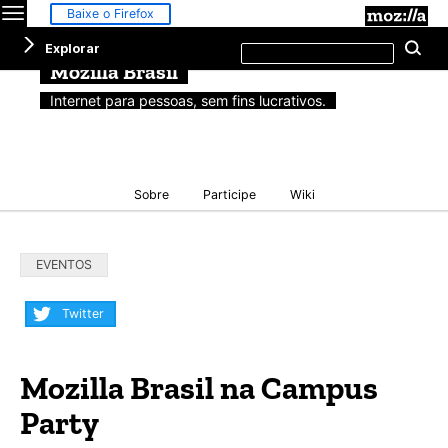
Menu
M
Baixe o Firefox
Pesquisar
Explorar
Pe
neste
site
Mozilla Brasil
Internet para pessoas, sem fins lucrativos.
Sobre
Participe
Wiki
Categorias:
EVENTOS
Compartilhar:
Twitter
Mozilla Brasil na Campus
Party