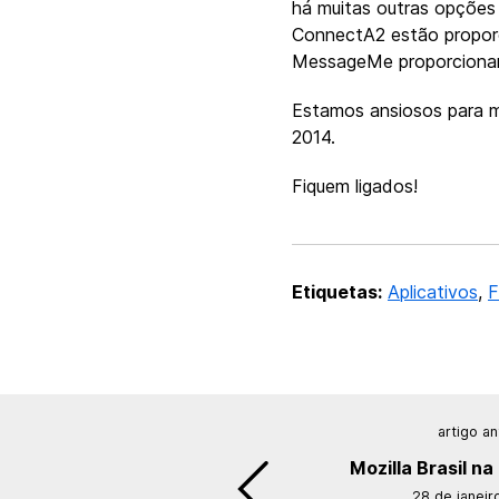
há muitas outras opções
ConnectA2 estão propor
MessageMe proporcionam
Estamos ansiosos para m
2014.
Fiquem ligados!
Etiquetas:
Aplicativos
,
F
artigo an
Mozilla Brasil n
28 de janeir