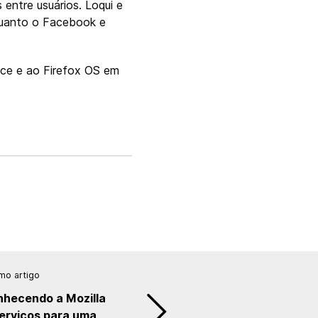
ntre usuários. Loqui e
quanto o Facebook e
ace e ao Firefox OS em
mo artigo
onhecendo a Mozilla
serviços para uma