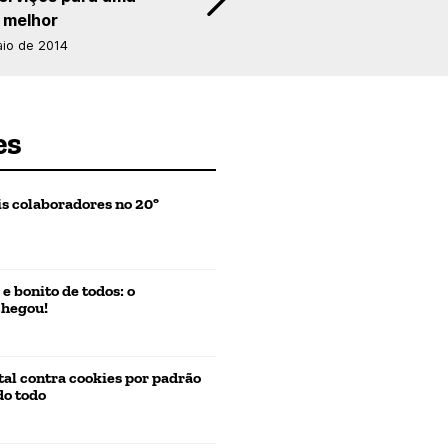
 melhor
aio de 2014
es
is colaboradores no 20º
 bonito de todos: o
chegou!
otal contra cookies por padrão
do todo