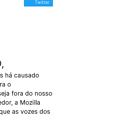
Compartilhar:
Twitter
,
ns há causado
ra o
seja fora do nosso
dor, a Mozilla
 que as vozes dos