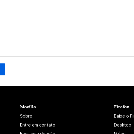
Mozilla
Firefox
Sobre
Baixe o F
Entre em contato
Desktop
Faça uma doação
Móvel