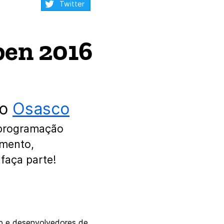
Compartilhar:
Twitter
pen 2016
no
Osasco
 programação
amento,
faça parte!
eb e desenvolvedores de