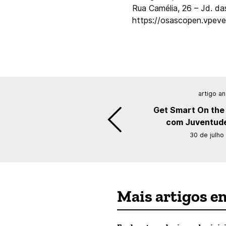
Rua Camélia, 26 – Jd. d
https://osascopen.vpev
artigo an
Get Smart On th
com Juventud
30 de julho
Mais artigos e