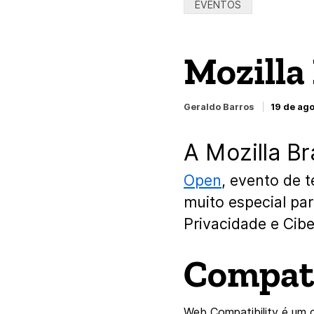
Categorias:
EVENTOS
Mozilla
Geraldo Barros
19 de ag
A Mozilla B
Open
, evento de 
muito especial pa
Privacidade e Cib
Compati
Web Compatibility é um 