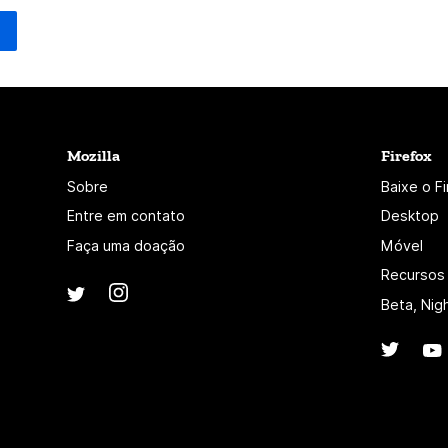
Mozilla
Firefox
Sobre
Baixe o F
Entre em contato
Desktop
Faça uma doação
Móvel
Recursos
Instagram
(@mozillagram)
Twitter
(@mozilla)
Beta, Nig
Twitte