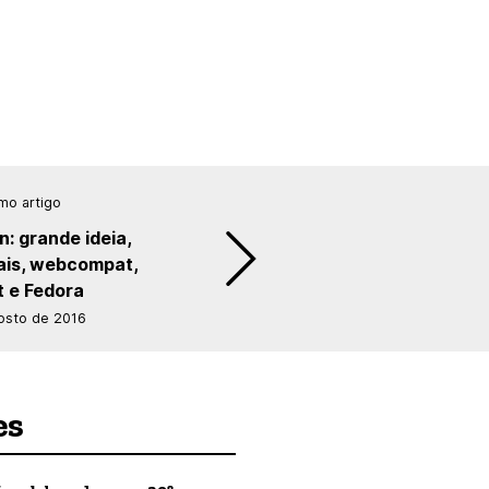
mo artigo
: grande ideia,
tais, webcompat,
 e Fedora
osto de 2016
es