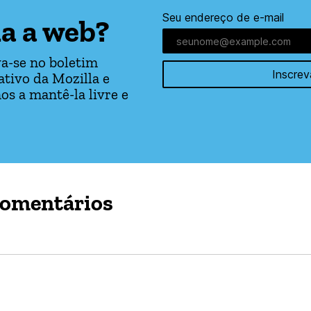
Seu endereço de e-mail
a a web?
a-se no boletim
Inscrev
tivo da Mozilla e
os a mantê-la livre e
comentários