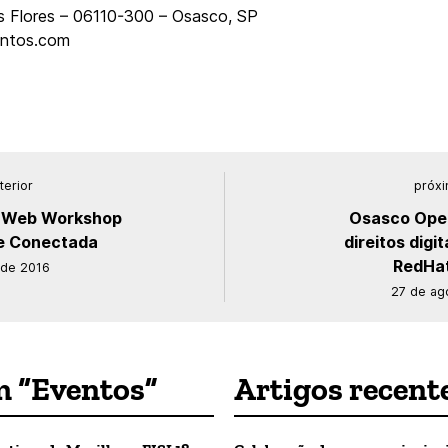
as Flores – 06110-300 – Osasco, SP
entos.com
terior
próxi
e Web Workshop
Osasco Open
e Conectada
direitos digi
RedHat
 de 2016
27 de ag
m “Eventos”
Artigos recent