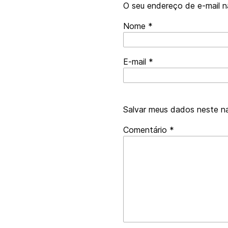
O seu endereço de e-mail n
Nome
*
E-mail
*
Salvar meus dados neste n
Robôs
Comentário
*
de
spam,
preencham
este
campo.
Humanos
de
verdade