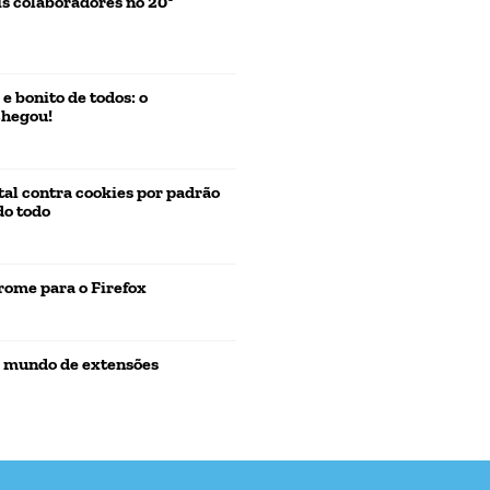
is colaboradores no 20º
 bonito de todos: o
chegou!
otal contra cookies por padrão
do todo
ome para o Firefox
o mundo de extensões