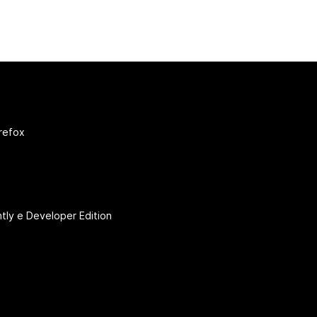
irefox
htly e Developer Edition
r
(@firefox)
YouTube
(firefoxchannel)